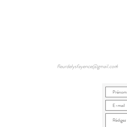
fleurdelysfayence@gmail.com
/