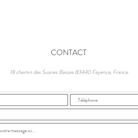
CONTACT
18 chemin des Suanes Basses 83440 Fayence, France