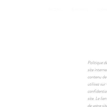
ACCUEIL
À PROPOS
CHAM
Politique d
site intern
contenu de 
utilisez sur
confidentia
site. Le lie
de votre sit