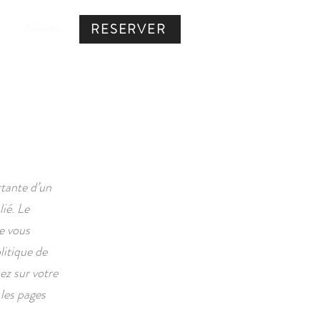
RESERVER
Services
rtante d’un
ié. Le
e vous
litique de
ez sur votre
 les pages