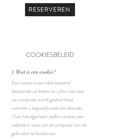
RESERVEREN
COOKIESBELEID
1. Wat is een cookie?
Een cookie is een klein bestand
bestaande uit letters en cijfers dat naar
uw computer wordt gedownload
wanneer u bepaalde websites bezoekt.
Over het algemeen stellen cookies een
website in staat om de computer van de
gebruiker te herkennen.