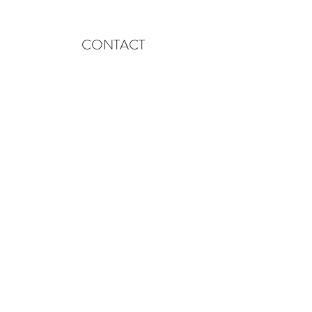
CONTACT
fleurdelysfayence@gmail.com
15 chemin des Suanes Basses 83440
Fayence, Frankrijk
Telefoon:
+33 6 73 89 80 84